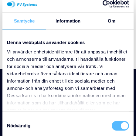
Samtycke
Information
Om
Denna webbplats använder cookies
Vi använder enhetsidentifierare för att anpassa innehållet
och annonserna till användarna, tillhandahålla funktioner
för sociala medier och analysera vår trafik. Vi
vidarebefordrar även sådana identifierare och annan
information från din enhet till de sociala medier och
annons- och analysföretag som vi samarbetar med.
Dessa kan i sin tur kombinera informationen med annan
NYHETER
information som du har tillhandahållit eller som de har
samlat in när du har använt deras tjänster.
Nyheter inom
Samtyckesval
Nödvändig
övrigt