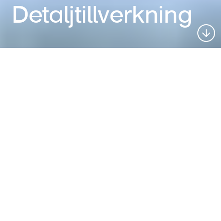
Detalj­tillverkning
Vår kompetens
sträcker sig över hela
världen
Vi underlättar våra kunders arbete. Genom
vårt lokala och globala nätverk av
produktionsenheter kan vi erbjuda
detaljtillverkning i små- och medelstora
serier, vi agerar både koordinator och