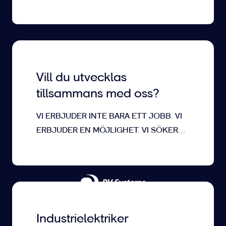
är två teknikdrivna företag som
utvecklar avancerade&hellip;
Vill du utvecklas
tillsammans med oss?
VI ERBJUDER INTE BARA ETT JOBB. VI
ERBJUDER EN MÖJLIGHET. VI SÖKER
INTE FÄRDIGA SPECIALISTER. VI SÖKER
FRAMTIDA SPECIALISTER. Din&hellip;
Industrielektriker