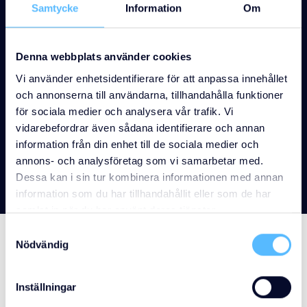
Samtycke
Information
Om
Automationstekniker /
Mekanisk montör
Denna webbplats använder cookies
Dina arbetsuppgifter Som
Vi använder enhetsidentifierare för att anpassa innehållet
automationstekniker hos PV Systems
och annonserna till användarna, tillhandahålla funktioner
för sociala medier och analysera vår trafik. Vi
kommer du att montera och driftsätta
vidarebefordrar även sådana identifierare och annan
våra automationsprojekt, allt ifrån
information från din enhet till de sociala medier och
komplexa helautomatiska
annons- och analysföretag som vi samarbetar med.
maskiner&hellip;
Dessa kan i sin tur kombinera informationen med annan
information som du har tillhandahållit eller som de har
samlat in när du har använt deras tjänster.
Samtyckesval
Nödvändig
Vill du också
Inställningar