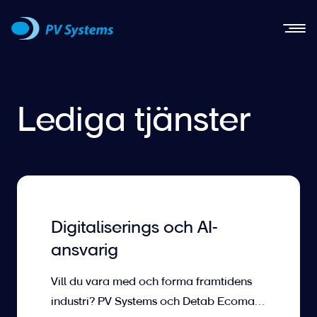
Men
Lediga tjänster
Digitaliserings och AI-
ansvarig
Vill du vara med och forma framtidens
industri? PV Systems och Detab Ecomat