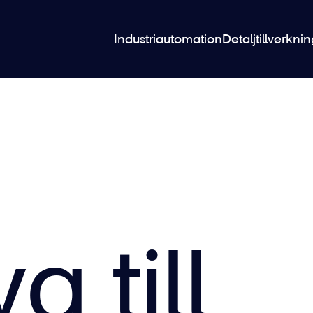
Industriautomation
Detaljtillverkni
a till