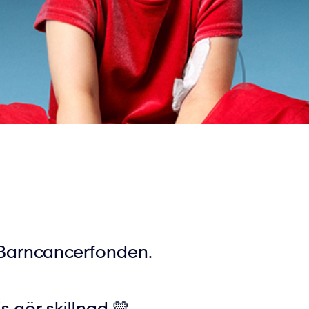
Barncancerfonden
.
s gör skillnad 💛