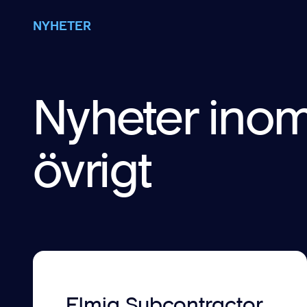
NYHETER
Nyheter ino
övrigt
Elmia Subcontractor