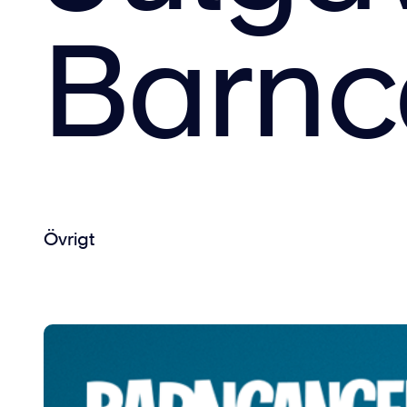
Barnc
Övrigt