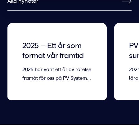
Alla nyheter
2025 – Ett år som
PV
format vår framtid
su
år 
2025 har varit ett år av rörelse
2024
ny
framåt för oss på PV Systems.
läro
Inte
för 