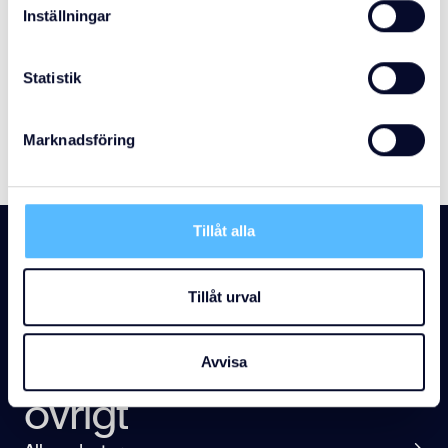
Inställningar
Statistik
Marknadsföring
Tillåt alla
NYHETER
Tillåt urval
Nyheter inom
Avvisa
övrigt