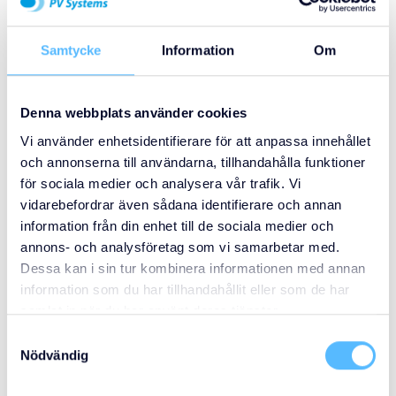
större produktionsytor väldigt viktig för oss.
Samtycke
Information
Om
–
Jag är väldigt nöjd med att vi nu själva
har kontroll över i vilken omfattning vi kan
växa framöver.
Denna webbplats använder cookies
Vi använder enhetsidentifierare för att anpassa innehållet
Ett stort tack till
våra kunder, partners,
och annonserna till användarna, tillhandahålla funktioner
leverantörer och framför allt våra
för sociala medier och analysera vår trafik. Vi
fantastiska medarbetare
som är en del av
vidarebefordrar även sådana identifierare och annan
resan.
information från din enhet till de sociala medier och
annons- och analysföretag som vi samarbetar med.
Dessa kan i sin tur kombinera informationen med annan
information som du har tillhandahållit eller som de har
samlat in när du har använt deras tjänster.
Samtyckesval
Nödvändig