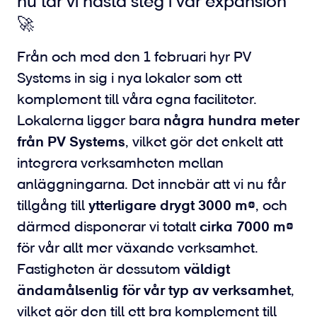
nu tar vi nästa steg i vår expansion
🚀
Från och med den 1 februari hyr PV
Systems in sig i nya lokaler som ett
komplement till våra egna faciliteter.
Lokalerna ligger bara
några hundra meter
från PV Systems
, vilket gör det enkelt att
integrera verksamheten mellan
anläggningarna. Det innebär att vi nu får
tillgång till
ytterligare drygt 3000 m²
, och
därmed disponerar vi totalt
cirka 7000 m²
för vår allt mer växande verksamhet.
Fastigheten är dessutom
väldigt
ändamålsenlig för vår typ av verksamhet
,
vilket gör den till ett bra komplement till